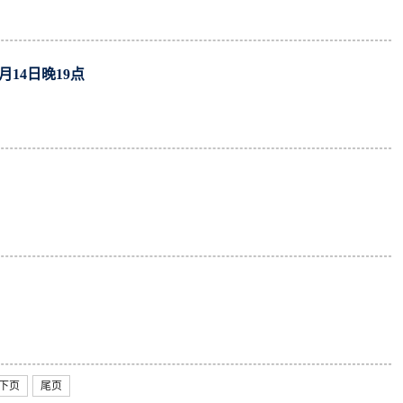
14日晚19点
下页
尾页