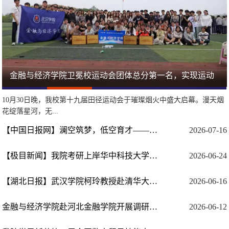
【考研故事】奖学金拿到手软！他以实力上岸985高校
金融与经济学院卫冕校运动会团体总分第一名，实现运动
【明生说】刘赟路：跨越专科门槛，逐梦海外名校，被五
她，获香港都会大学硕士研究生全额奖学金
【明生说】朱霓：教室前排举手最多的全能学霸
1
2
3
4
5
会...
所...
10月30日晚，我校第十九届田径运动会于璀璨烟火中盛大启幕。漫天烟
花绽落星河，无...
【中国日报网】澜空筑梦，低空育才——武汉学院“澜空筑梦团”深入翼启未来基地开...
2026-07-16
【极目新闻】我院考研上岸华中科技大学刘佳一接受媒体采访
2026-06-24
【湖北日报】武汉学院柯玲教授赴清华大学作专题讲座 深度解读“十五五”经济发展走...
2026-06-16
金融与经济学院赴河北金融学院开展调研交流 ，共探产教融合新路径
2026-06-12